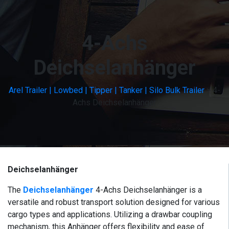
4-Achs
Deichselanhänger
Arel Trailer | Lowbed | Tipper | Tanker | Silo Bulk Trailer
>
4-
Achs Deichselanhänger
Deichselanhänger
The
Deichselanhänger
4-Achs Deichselanhänger is a
versatile and robust transport solution designed for various
cargo types and applications. Utilizing a drawbar coupling
mechanism, this Anhänger offers flexibility and ease of