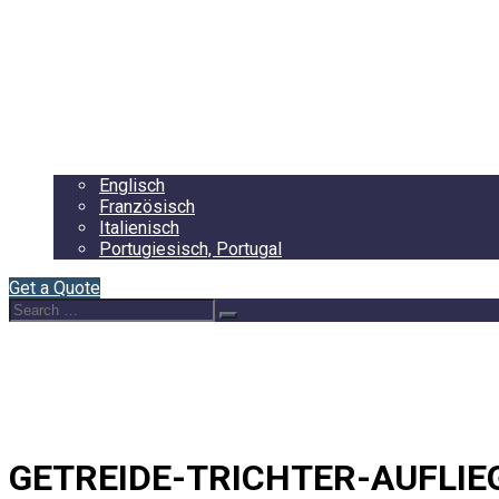
Startseite
About Us
Auflieger
Blog
Contact
Deutsch
Englisch
Französisch
Italienisch
Portugiesisch, Portugal
Get a Quote
Search
Search
for:
GETREIDE-TRICHTER-AUFLIE