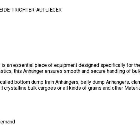
EIDE-TRICHTER-AUFLIEGER
 is an essential piece of equipment designed specifically for the 
gistics, this Anhänger ensures smooth and secure handling of bulk
called bottom dump train Anhängers, belly dump Anhängers, cl
l crystalline bulk cargoes or all kinds of grains and other Materi
 demand