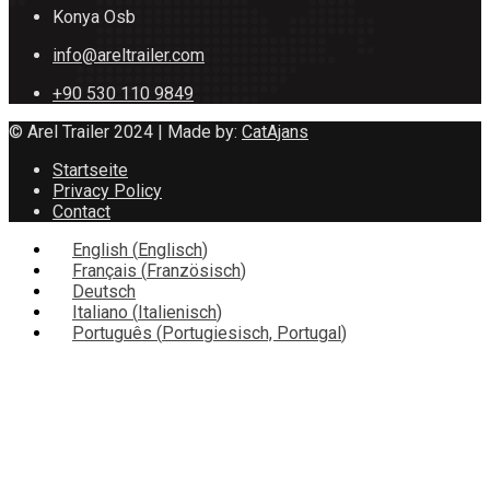
Konya Osb
info@areltrailer.com
+90 530 110 9849
© Arel Trailer 2024 | Made by:
CatAjans
Startseite
Privacy Policy
Contact
English
(
Englisch
)
Français
(
Französisch
)
Deutsch
Italiano
(
Italienisch
)
Português
(
Portugiesisch, Portugal
)