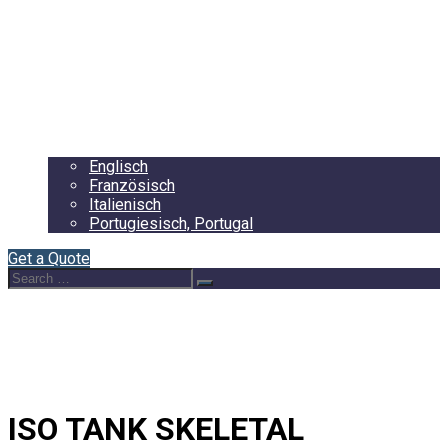
Startseite
About Us
Auflieger
Blog
Contact
Deutsch
Englisch
Französisch
Italienisch
Portugiesisch, Portugal
Get a Quote
Search
Search
for:
ISO TANK SKELETAL