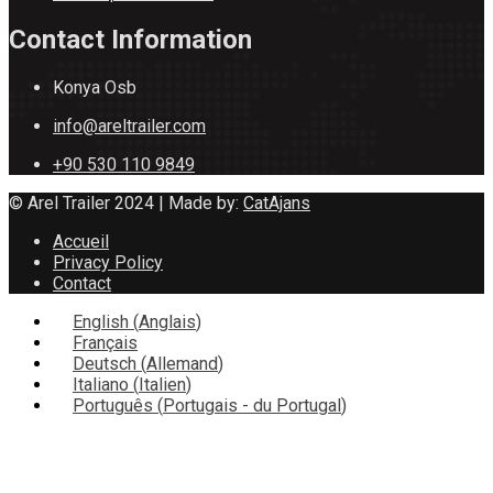
Contact Information
Konya Osb
info@areltrailer.com
+90 530 110 9849
© Arel Trailer 2024 | Made by:
CatAjans
Accueil
Privacy Policy
Contact
English
(
Anglais
)
Français
Deutsch
(
Allemand
)
Italiano
(
Italien
)
Português
(
Portugais - du Portugal
)