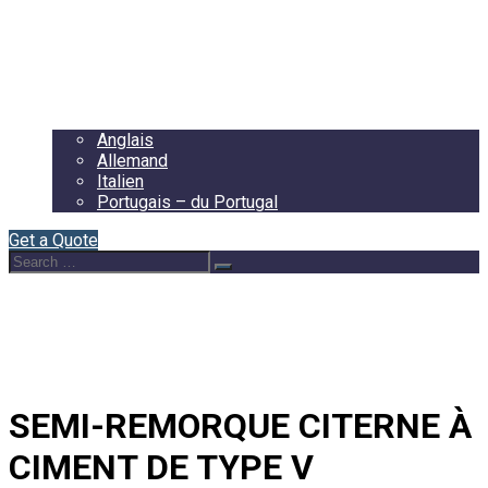
Accueil
À Propos de Nous
Contact
Français
Anglais
Allemand
Italien
Portugais – du Portugal
Get a Quote
Search
Search
for:
SEMI-REMORQUE CITERNE À
CIMENT DE TYPE V