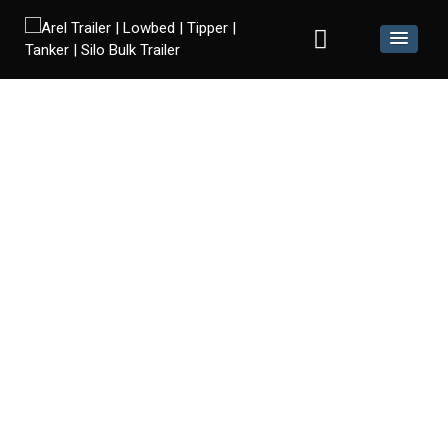
SEMI-REMORQUE CITERNE EN ACIER
INOXYDABLE L4BH
>
SEMI-REMORQUE CITERNE EN ACIER INOXYDABLE
L4BH