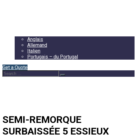
Accueil
À Propos de Nous
Contact
Français
Anglais
Allemand
Italien
Portugais – du Portugal
Get a Quote
Search
Search
for:
SEMI-REMORQUE
SURBAISSÉE 5 ESSIEUX