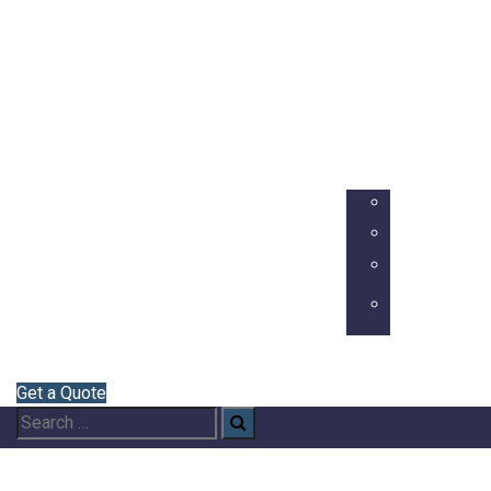
Home
Chi
Siamo
Semirimorchi
Blog
Contatti
Italiano
Inglese
Francese
Tedesco
Portoghese
Portogall
Get a Quote
Search
Search
for: