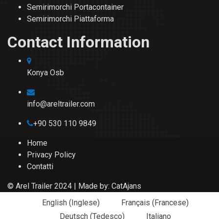
Semirimorchi Portacontainer
Semirimorchi Piattaforma
Contact Information
Konya Osb
info@areltrailer.com
+90 530 110 9849
Home
Privacy Policy
Contatti
© Arel Trailer 2024 | Made by:
CatAjans
English
(
Inglese
)
Français
(
Francese
)
Deutsch
(
Tedesco
)
Italiano