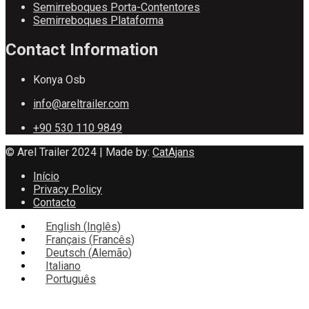
Semirreboques Porta-Contentores
Semirreboques Plataforma
Contact Information
Konya Osb
info@areltrailer.com
+90 530 110 9849
© Arel Trailer 2024 | Made by:
CatAjans
Início
Privacy Policy
Contacto
English
(
Inglês
)
Français
(
Francês
)
Deutsch
(
Alemão
)
Italiano
Português