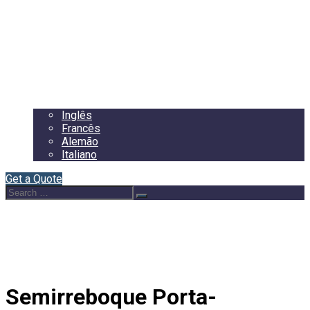
Início
Sobre Nós
Semirreboques
Blog
Contacto
Português
Inglês
Francês
Alemão
Italiano
Get a Quote
Search
Search
for:
Semirreboque Porta-