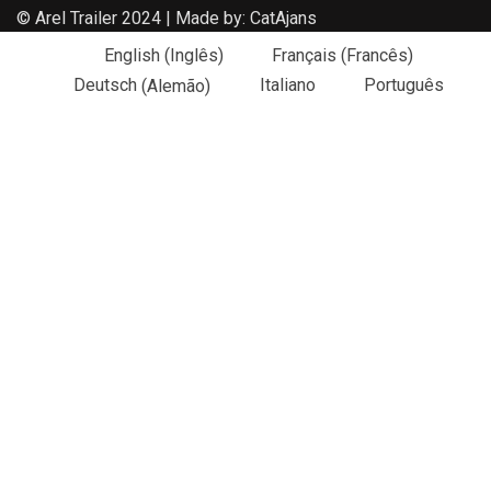
© Arel Trailer 2024 | Made by:
CatAjans
English
(
Inglês
)
Français
(
Francês
)
Deutsch
(
Alemão
)
Italiano
Português