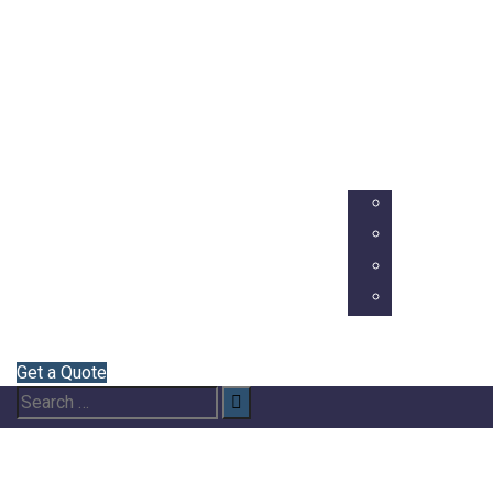
Início
Sobre
Nós
Semirreboques
Blog
Contacto
Português
Inglês
Francês
Alemão
Italiano
Get a Quote
Search
Search
for: