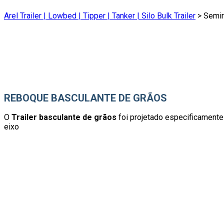
Arel Trailer | Lowbed | Tipper | Tanker | Silo Bulk Trailer
>
Semir
REBOQUE BASCULANTE DE GRÃOS
O
Trailer basculante de grãos
foi projetado especificamente 
eixo