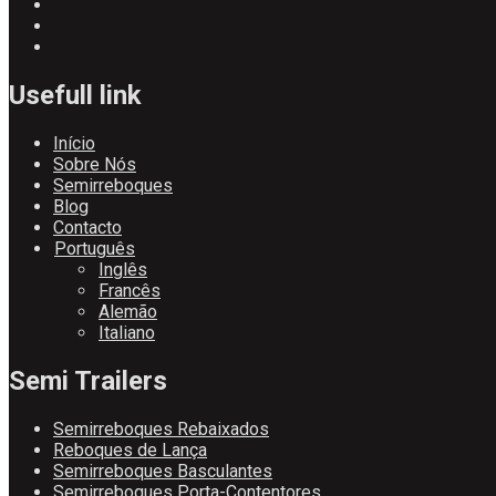
Usefull link
Início
Sobre Nós
Semirreboques
Blog
Contacto
Português
Inglês
Francês
Alemão
Italiano
Semi Trailers
Semirreboques Rebaixados
Reboques de Lança
Semirreboques Basculantes
Semirreboques Porta-Contentores