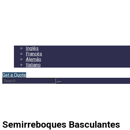
Início
Sobre Nós
Semirreboques
Blog
Contacto
Português
Inglês
Francês
Alemão
Italiano
Get a Quote
Search
Search
for:
Semirreboques Basculantes