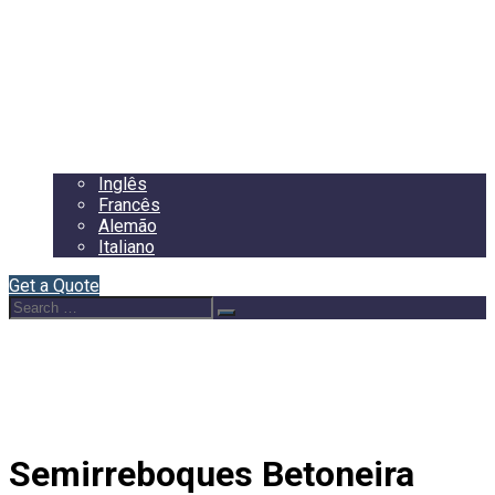
Início
Sobre Nós
Semirreboques
Blog
Contacto
Português
Inglês
Francês
Alemão
Italiano
Get a Quote
Search
Search
for:
Semirreboques Betoneira