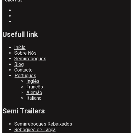
Usefull link
Início
Sobre Nós
Semirreboques
Blog
Contacto
Português
Inglês
Francês
Alemão
Italiano
Semi Trailers
Semirreboques Rebaixados
Reboques de Lança