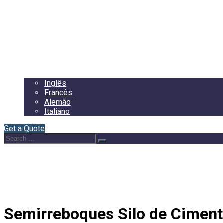
Início
Sobre Nós
Semirreboques
Blog
Contacto
Português
Inglês
Francês
Alemão
Italiano
Get a Quote
Search
Search
for:
Semirreboques Silo de Cimen