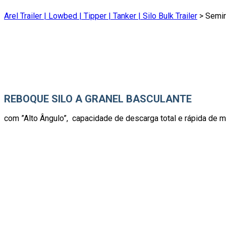
Arel Trailer | Lowbed | Tipper | Tanker | Silo Bulk Trailer
>
Semir
REBOQUE SILO A GRANEL BASCULANTE
com ”Alto Ângulo”, capacidade de descarga total e rápida de mat